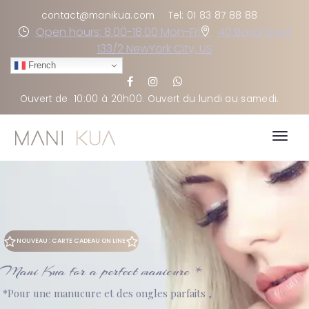
contact@manikua.com
Tel: 01 83 87 88 88
Open hours: 8.00-18.00 Mon-Fri
40 Baria Sreet
133/2 NewYork City, US
French
Ouvert de
10:00 à 20h00
. Ouvert du lundi au samedi
.
Togg
navig
NOUVEAU : CARTE CADEAU ON LINE
Mani Kua for a perfect manicure *
*Pour une manucure et des ongles parfaits ,