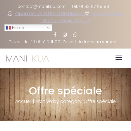
contact@manikua.com
Tel: 01 83 87 88 88
Open hours: 8.00-18.00 Mon-Fri
40 Baria Sreet
133/2 NewYork City, US
French
Ouvert de
10:00 à 20h00
. Ouvert du lundi au samedi
.
Togg
navig
Offre spéciale
Accueil
|
Archive by category: Offre spéciale