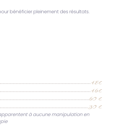
ur bénéficier pleinement des résultats.
48€
46€
60 €
30 €
 s’apparentent à aucune manipulation en
apie