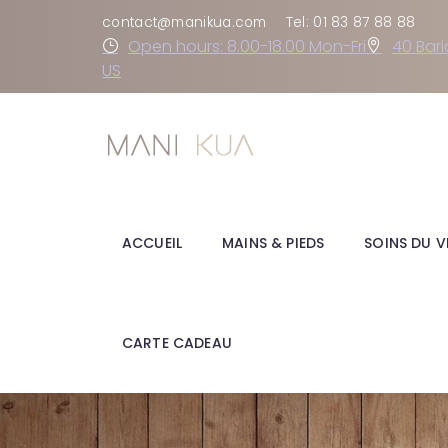
contact@manikua.com
Tel: 01 83 87 88 88
Open hours: 8.00-18.00 Mon-Fri
40 Bari
US
ACCUEIL
MAINS & PIEDS
SOINS DU V
CARTE CADEAU