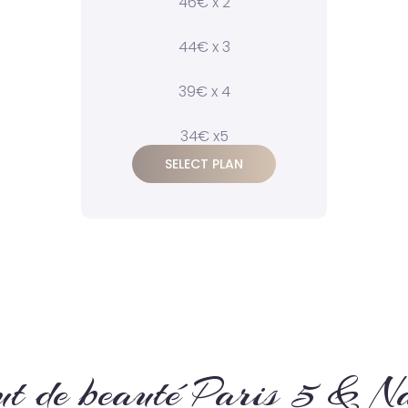
46€ x 2
44€ x 3
39€ x 4
34€ x5
SELECT PLAN
ut de beauté Paris 5 & N