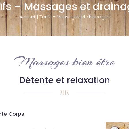
ifs – Massages et drain
Accueil
|
Tarifs – Massages et drainages
Massages bien être
Détente et relaxation
nte Corps