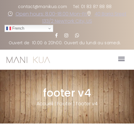
contact@manikua.com
Tel: 01 83 87 88 88
Open hours: 8.00-18.00 Mon-Fri
40 Baria Sreet
133/2 NewYork City, US
French
Ouvert de
10:00 à 20h00
. Ouvert du lundi au samedi
.
Togg
navig
footer v4
Accueil
|
Footer
|
footer v4