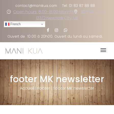
contact@manikua.com
Tel: 01 83 87 88 88
Open hours: 8.00-18.00 Mon-Fri
40 Baria Sreet
133/2 NewYork City, US
French
Ouvert de
10:00 à 20h00
. Ouvert du lundi au samedi
.
Togg
navig
footer MK newsletter
Accueil
|
Footer
|
footer MK newsletter